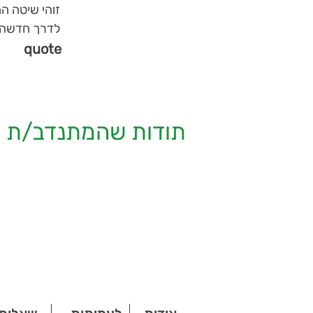
זוהי שיטה ה
לדרך חדשה מת
quote
תודות שהמתנדב/ת ק