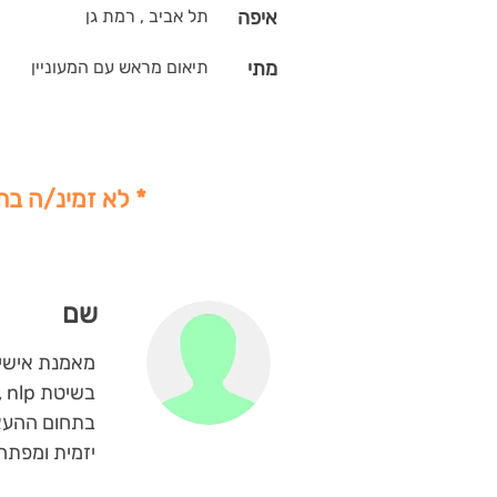
איפה
תל אביב , רמת גן
מתי
תיאום מראש עם המעוניין
* לא זמינ/ה בת
שם
מאמנת אישית
בשיטת nlp , מטעם מייסד השיטה ד"ר רי'צרד בנדלר.
בתחום ההעצ
יזמית ומפתח