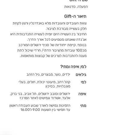
הפעלה, סדנאות
תיאור ה-Gift
צווות העובדים והעובדות מלא באנדרנלין ורצון לקחת
חלק בעשייה מבורכת לציבור.
החיבור בין העשייה היום יומית לעשייה התנדבותית היא
אג'נדה שאנחנו מטמיעים לכל אורך הדרך.
בנוסף, קיימת ייחודיות של סניף ירושלים המורכב
מכ100 עובדות מהציבור הדתי/ חרדי שיכול לתת
מענה להתנדבות לצרכים של קבוצות מותאמות.
למי, איפה ומתי?
גילאים
ילדים, נוער, מבוגרים, גיל הזהב
למי
קהל רחב, מיעוטי יכולת, חולים, בעלי
מוגבלויות, בסיכון
איפה
ירושלים וסובב ירושלים, תל אביב, בני ברק,
אלעד, אשדוד וגמישים לאזור המרכז
מתי
הזמינות גמישה לאורך שבוע העבודה ראשון
עד חמישי בין השעות 9.00 ל16.00