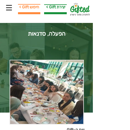
< Gift יצירת
< Gift חיפוש
הפעלה, סדנאות
שם ה-Gift