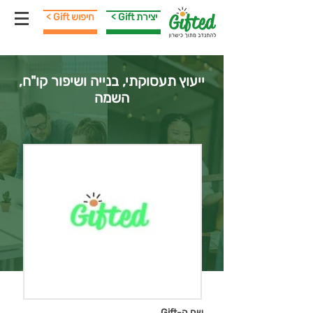
< Gift יצירת
< Gift חיפוש
ייעוץ תעסוקתי, בנייה ושיפור קו"ח,
השמה
שם ה-Gift