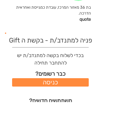
בת 36 מאזור המרכז, עובדת כמגייסת ואחראית
הדרכה.
quote
פניה למתנדב/ת - בקשת ה Gift
בכדי לשלוח בקשה למתנדב/ת יש
להתחבר תחילה
כבר רשומים?
כניסה
משתמשים חדשים?
רישום מהיר
תודות שהמתנדב/ת קיבל/ה