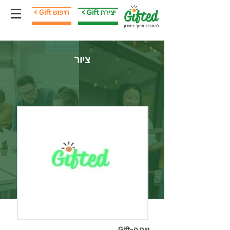
< Gift יצירת
< Gift חיפוש
ציור
שם ה-Gift