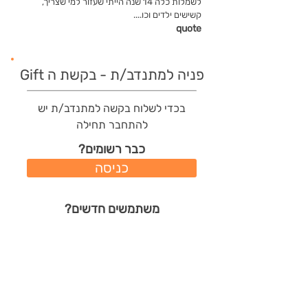
לשמלות כלה 14 שנה הייתי שעזור למי שצריך,
קשישים ילדים וכו....
quote
פניה למתנדב/ת - בקשת ה Gift
בכדי לשלוח בקשה למתנדב/ת יש
להתחבר תחילה
כבר רשומים?
כניסה
משתמשים חדשים?
רישום מהיר
תודות שהמתנדב/ת קיבל/ה