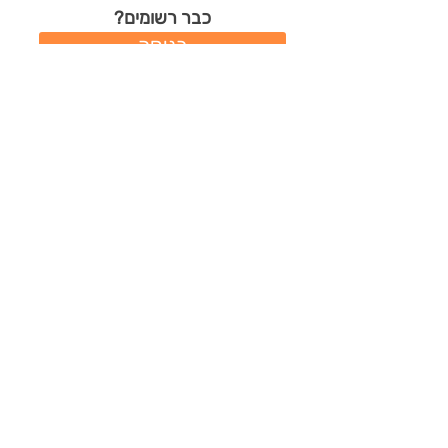
כבר רשומים?
כניסה
משתמשים חדשים?
רישום מהיר
תודות שהמתנדב/ת קיבל/ה