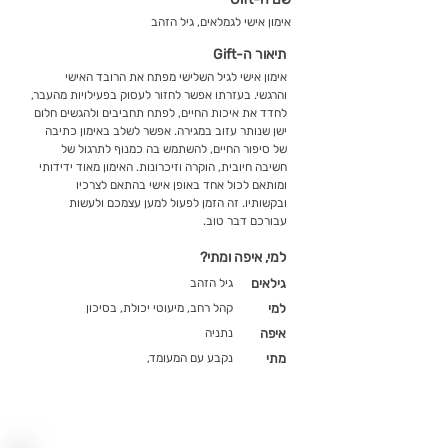
אימון אישי לגמלאים, גיל הזהב
תיאור ה-Gift
אימון אישי לגיל השלישי מפתח את הרובד האישי
והרגשי. בעזרתו אפשר לחזור לעסוק בפעילויות מהעבר,
לחדד את איכות החיים, לפתח תחביבים ולהגשים חלום
ישן שנותר עזוב במגירה. אפשר לשלב באימון כתיבה
של סיפור החיים, להשתמש בה כמנוף לתרגול של
חשיבה חיובית, הוקרה וזיכרונות. האימון מאוד ידידותי
ומותאם לכול אחד באופן אישי בהתאם לצרכיו
ובקשותיו. זה הזמן לפעול למען עצמכם ולעשות
עבורכם דבר טוב.
למי, איפה ומתי?
גילאים
גיל הזהב
למי
קהל רחב, מיעוטי יכולת, בסיכון
איפה
נתניה
מתי
נקבע עם המעומד,