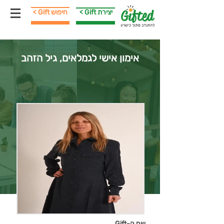
< Gift יצירת
< Gift חיפוש
אימון אישי לגמלאים, גיל הזהב
שם ה-Gift