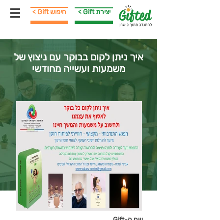
< Gift יצירת
< Gift חיפוש
איך ניתן לקום בבוקר עם ניצוץ של
משמעות ועשייה מחודשי
שם ה-Gift