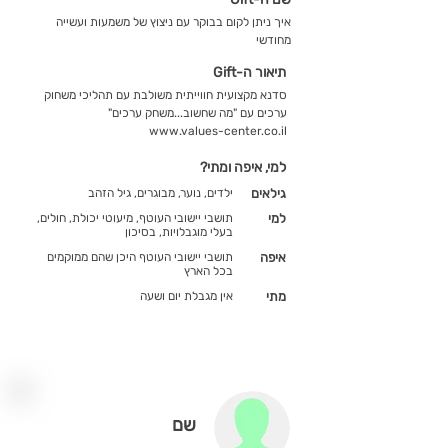
איך ניתן לקום בבוקר עם ניצוץ של משמעות ועשייה
מחודשי
תיאור ה-Gift
סדנא מקצועית חווייתית משולבת עם תהליכי משחוק
ערכים עם "מה שחשוב...משחק ערכים"
www.values-center.co.il
למי, איפה ומתי?
גילאים
ילדים, נוער, מבוגרים, גיל הזהב
למי
תושבי יישובי העוטף, מיעוטי יכולת, חולים,
בעלי מוגבלויות, בסיכון
איפה
תושבי יישובי העוטף היכן שהם ממוקמים
בכל הארץ
מתי
אין מגבלת יום ושעה
שם