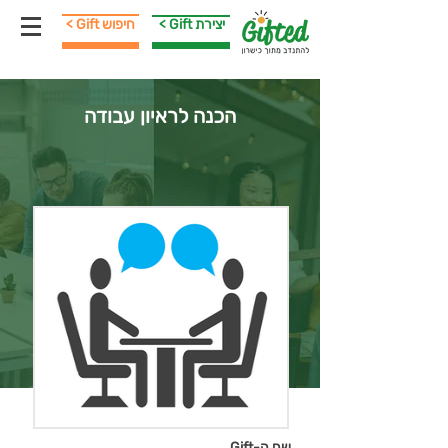
< Gift יצירת
< Gift חיפוש
הכנה לראיון עבודה
שם ה-Gift