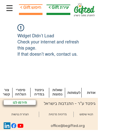
< Gift יצירת
< Gift חיפוש
Widget Didn’t Load
Check your internet and refresh
this page.
If that doesn’t work, contact us.
שאלות
גיפטד
סיפורי
צור
אודות
לעמותות
נפוצות
במדיה
הצלחה
קשר
תירמו לנו
גיפטד ע"ר - התנדבות בישראל
תנאי שימוש
מדיניות פרטיות
הצהרת נגישות
office@begifted.org