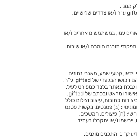
ק ממנו.
 לשון הרע) ב- gifted ע"ר ו/או הגורמים הקשורים עמו, במשתמשים אחרים ו/או
 תפקודי תוכנה חומרה ו/או שירות.
וידאו, קטעי שמע, מאגרי נתונים
וכל שיפור ו/או יצירה נגזרת של אלה וכל זכויות הקניין הרוחני הקשורות בכל אלה("קניין gifted" ) הם רכושו הבלעדי של gifted ע"ר ,
ים לך כל זכות בקניין gifted, אלא זכות שימוש מוגבלת באתר בלבד כמפורט לעיל.
כל העתקה, שינוי, שימוש מסחרי, שימוש חוזר או הפצה של קניין gifted אסורים בהחלט ללא קבלת אישורו מראש ובכתב של gifted.
יצירות כתובות, עיצוב וצילום כולל
מוניטין; (ג) פטנטים, בקשות פטנט
שי; (ה) פיצולים, המשכים,
 יירשמו ו/או יתקבלו בעתיד.
יעתך כי התכנים מוגנים.