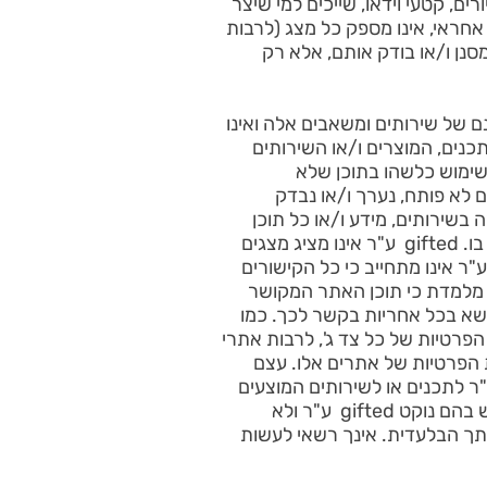
ם, קטעי וידאו, שייכים למי שיצר
ריותו ואינם בהכרח מייצגים את עמדות giftedע"ר. gifted ע"ר אינו אחראי, אינו מספק כל מצג (לרבות
מסנן ו/או בודק אותם, אלא רק
gift ע"ר אינו שולט בזמינותם ותכנם של שירותים ומשאבים אלה ואינו
לה או בתכנים, המוצרים ו/או השירותים
שימוש כלשהו בתוכן שלא
קים לא פותח, נערך ו/או נבדק
י הקשורה בשירותים, מידע ו/או כל תוכן
המסופק בידי אתרים אחרים, כולל בין היתר כתוצאה מעיכובים, פגמים ו/או השמטות העשויות להיות בו. gifted ע"ר אינו מציג מצגים
נותן הבטחות ו/או המלצות ולא יהיה לו כל אחריות לתוכן כלשהו המסופק על-ידי צד ג'. gifted ע"ר אינו מתחייב כי כל הקישורים
ה מלמדת כי תוכן האתר המקושר
ות ו/או חובות כלשהם, הינו מהימן, מלא או עדכני, ו- gifted ע"ר לא ישא בכל אחריות בקשר לכך. כמו
נת הפרטיות של כל צד ג', לרבות אתרי
 מדיניות הגנת הפרטיות של אתרים אלו. עצם
ור לאתרים אחרים באתר אינו מהווה תמיכה, עידוד, הסכמה או מתן חסות של gifted ע"ר לתכנים או לשירותים המוצעים
באותו אתר. gifted ע"ר אינו אחראי למידת התאמתם של התכנים למדיניות הפרטיות ותנאי השימוש בהם נוקט gifted ע"ר ולא
תך הבלעדית. אינך רשאי לעשות