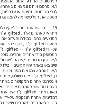
הפרסומים, המידע והתוכן המוצגים 
לגבי מהימנות, זמינות או עדכניות)
מספק את הפלטפורמה להצגתם ביד
אחראי 
המוצעים בהם. במידה ותעזוב את 
מטעם gifted ע"ר , דע
על-יד
שימצאו באתר יהיו תקינים ויוביל
כן, gifted ע"ר איננו שול
למדיניות אחרת הננקטת על-ידי א
קישור לאתר זה מאתרים שאינם הולמים א