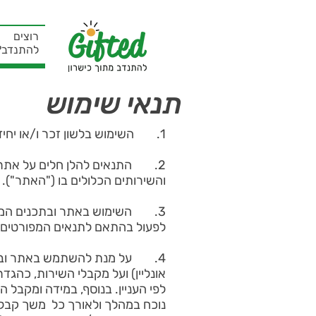
רוצים
להתנדב?
תנאי שימוש
1. השימוש בלשון זכר ו/או יחיד במסמך זה נכונים גם ללשון נקבה ולשון רבים.
2. התנאים להלן חלים על אתר האינטרנט של gifted עמותה רשומה (ע"ר) , הנמצא ב-
והשירותים הכלולים בו ("האתר").
3. השימוש באתר ובתכנים המוצ
לפעול בהתאם לתנאים המפורטים לה
נוכח במהלך ולאורך כל משך קבלת 