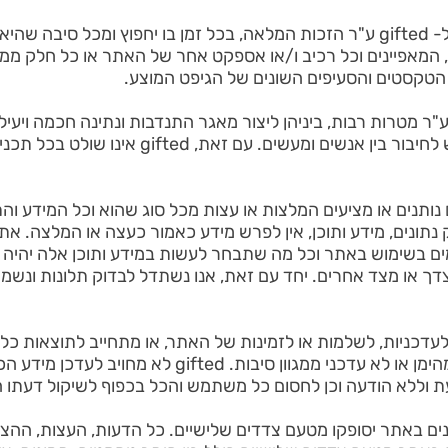
10. הנך מסכים ומודע לכך כי ל- gifted ע"ר הזכות המלאה, בכל זמן בו יחפוץ ו
מאפיינים וכל רכיב ו/או אספקט אחר של האתר או כל חלק ממנו.
. למיזם ההתנדבות- gifted ע"ר מטרות רבות, ביניהן ליצור מאגר התנדבות ונתינה חכ
האתר מהווה כלי טכנולוגי המשמש לחיבור בין אנש
אתר אינם נותנים או מציעים המלצות או עצות מכל סוג שהוא וכל המידע
ש gifted עשוי לספק נתונים, מידע ותוכן, אין לפרש מידע כאמור כעצה או ה
מים בשימוש באתר וכל מה שתבחר לעשות במידע ותוכן אלה יהיה
דך או מצד אחרים. יחד עם זאת, אנו נשתדל לבדוק תלונות ונשמ
רב לדיוק, לעדכניות, לשלמות או לזמינות של האתר, או מתחייב לתוצאות
ללא הודעה וכן לחסום כל משתמש והכל בכפוף לשיקול דעתו הבלעדי 
נים באתר יסופקו מטעם צדדים שלישיים. כל הדעות, העצות, ההצ