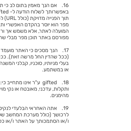
16. אם הנך מאמין בתום לב כי תו
באפשרותך לשלוח הודעה ל- gifted ע"ר ב-
תוך 
מפורסם באתר תוכן מפר מבלי שתיצור עמנו קשר. gifted ע"ר לא יהיה א
17. הנך מסכים כי האתר מועמד 
בעלי מניותיו, סוכניו, קבלני המש
או במשתמע.
18. gifted ע"ר אינו מ
ותקלות, עדכני, מאובטח או נקי מוי
מהימנים.
19. אתה האחראי הבלעדי לנקיט
לרכושך (כולל מערכת המחשב שלך) 
ו/או הסתמכותך על האתר ו/או כל 