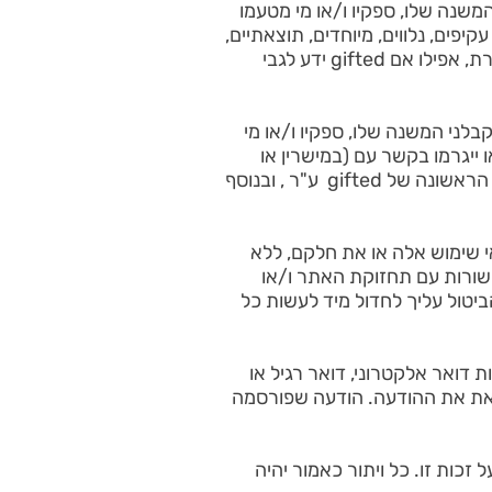
לני המשנה שלו, ספקיו ו/או מי מטעמו
קיפים, נלווים, מיוחדים, תוצאתיים,
עונשיים או לדוגמא, לרבות בגין אבדן רווחים, תשואה, הכנסה, מוניטין, תועלת, נתונים או כל עילה אחרת, אפילו אם gifted ידע לגבי
ו, עובדיו, סוכניו, קבלני המשנה שלו, ספקיו ו/או מי
 ייגרמו בקשר עם (במישרין או
בעקיפין) שימושך באתר ו/או כל הפרה מצדך של הוראות תנאי שימוש אלו; וזאת מיד לאחר דרישתו הראשונה של gifted ע"ר , ובנוסף
ואת תנאי שימוש אלה או את חלקם, ללא
שורות עם תחזוקת האתר ו/או
ל סיבה אחרת בכפוף לשיקול דעתו הבלעדי של gifted ע"ר . עם הביטול עליך לחדול מיד לעשות כל
ות דואר אלקטרוני, דואר רגיל או
ראת את ההודעה. הודעה שפורסמה
 אלו על ידי gifted ע"ר , לא יהווה ויתור על זכות זו. כל ויתור כאמור יהיה