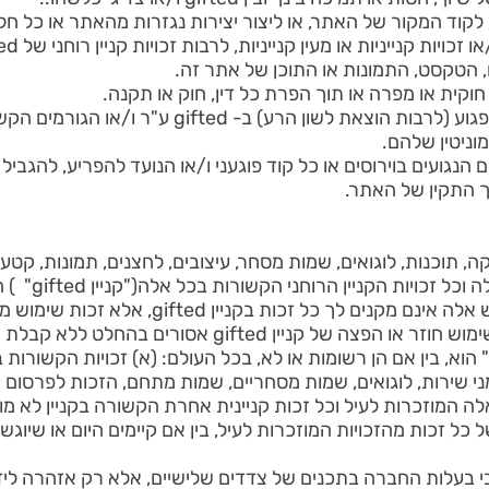
יע לקוד המקור של האתר, או ליצור יצירות נגזרות מהאתר או כל חל
ייניות או מעין קנייניות, לרבות זכויות קניין רוחני של gifted ע"ר ו/או צדדים שלישיים.
 הטקסט, התמונות או התוכן של אתר זה.
ית או מפרה או תוך הפרת כל דין, חוק או תקנה.
לעשות כל שימוש הפוגע או עלול לפגוע (לרבות הוצאת
וניטין שלהם.
 הנגועים בוירוסים או כל קוד פוגעני ו/או הנועד להפריע, להגביל
 התקין של האתר.
תוכנות, לוגואים, שמות מסחר, עיצובים, לחצנים, תמונות, קטעי 
מרשיו ו/או מי מטעמם. תנאי שימוש אלה אינם מקנ
 הוא, בין אם הן רשומות או לא, בכל העולם: (א) זכויות הקשורות ב
ימני שירות, לוגואים, שמות מסחריים, שמות מתחם, הזכות לפרסום ו
לה המוזכרות לעיל וכל זכות קניינית אחרת הקשורה בקניין לא מוח
ל זכות מהזכויות המוזכרות לעיל, בין אם קיימים היום או שיוגשו,
גבי בעלות החברה בתכנים של צדדים שלישיים, אלא רק אזהרה ליד