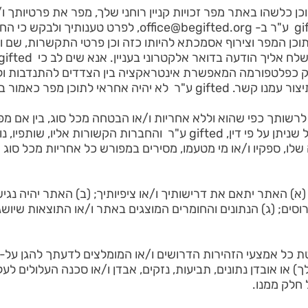
כן כלשהו באתר מפר זכויות קניין רוחני שלך, מפר את פרטיותך ו/א
office@begifted.org
, לפרט טענותיך ולבקש כי החו
הפנייה מדויקת (כולל URL) לתוכן המפר וצירוף אסמכתא להיותו כזה וכן פרטי התק
חראי לתוכן מפר כאמור בסעיף זה.
לרשותך כפי שהוא וללא אחריות ו/או הבטחה מכל סוג, בין אם מפו
(ככל שהדין החל מרשה זאת). ככל שניתן על פי דין, gifted ע"ר והחברות ה
נה שלו, ספקיו ו/או מי מטעמו, מסירים במפורש כל אחריות מכל סו
תחייב כי: (א) האתר יתאם את דרישותיך ו/או ציפיותיך; (ב) האתר יהיה 
רוסים; (ג) הנתונים והחומרים המוצגים באתר ו/או התוצאות שיושג
ת כל אמצעי הזהירות הדרושים ו/או המומלצים לדעתך להגן על-ע
או אובדן נתונים, תביעות, נזקים, אבדן ו/או סכנה העלולים ל
חלק ממנו.