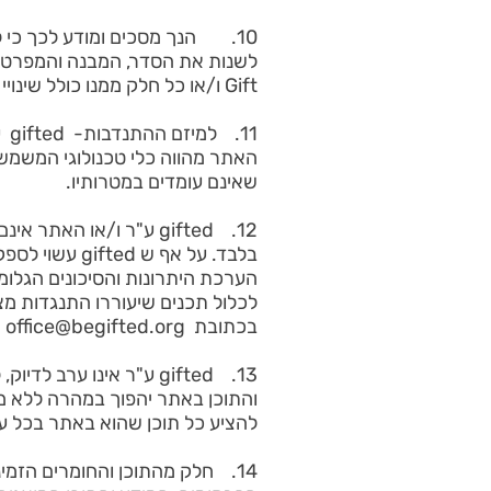
לשנות את הסדר, המבנה והמפרט, ה
Gift ו/או כל חלק ממנו כולל שינויי הטקסטים והסעיפים השונים של הגיפט המוצע.
11
שאינם עומדים במטרותיו.
12. gifted ע"ר ו/או ה
בלבד. על אף 
הערכת היתרונות והסיכונים הגלו
לכלול תכנים שיעוררו התנגדות מצ
בכתובת
office@begifted.org
13. gifted ע"ר אינו ע
להציע כל תוכן שהוא באתר בכל עת ו
14. חלק מהתוכן והחומרים הזמי