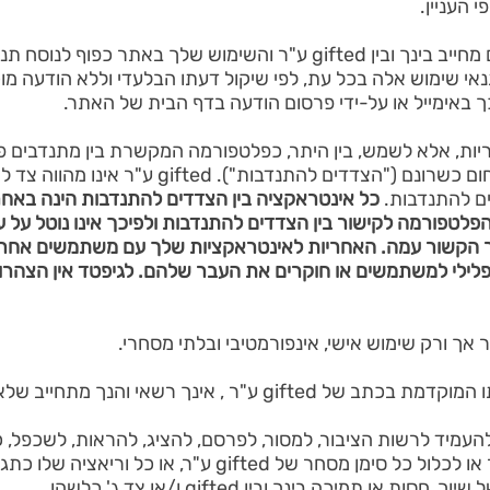
 העניין.
5. תנאי שימוש אלו הנם הסכם מחייב בינך ובין gifted ע"ר והשימוש
י לשנות תנאי שימוש אלה בכל עת, לפי שיקול דעתו הבלעדי וללא הודעה
ות, אלא לשמש, בין היתר, כפלטפורמה המקשרת בין מתנדבים פו
אנשים להם יעניקו המתנדבים מתחום כשרונם ("הצדד
ים להתנדבות.
כל אינטראקציה בין הצדדים להתנדבות הינה באח
לטפורמה לקישור בין הצדדים להתנדבות ולפיכך אינו נוטל על עצ
אחר הקשור עמה. האחריות לאינטראקציות שלך עם משתמשים אחרים
לילי למשתמשים או חוקרים את העבר שלהם. לגיפטד אין הצהרות
להעמיד לרשות הציבור, למסור, לפרסם, להציג, להראות, לשכפל, 
ו/או סימני המסחר של gifted ע"ר או לכלול כל סימן מסחר ש
 תמיכה בינך ובין gifted ו/או צד ג' כלשהו..