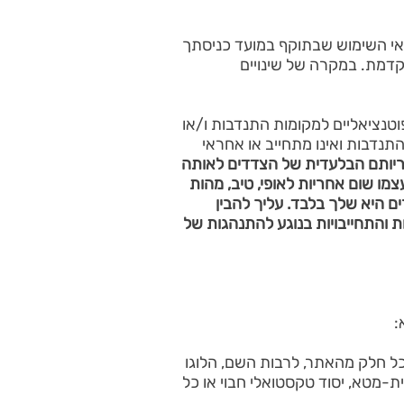
 שלך באתר כפוף לנוסח תנאי השימוש שבתוקף במועד כניסתך
 מוקדמת. במקרה של שינויים
טנציאליים למקומות התנדבות ו/או
ים להתנדבות"). gifted ע"ר אינו מהווה צד להתנדבות ואינו מתחייב או אחראי
ריותם הבלעדית של הצדדים לאותה
מו שום אחריות לאופי, טיב, מהות
 היא שלך בלבד. עליך להבין
 והתחייבויות בנוגע להתנהגות של
כל חלק מהאתר, לרבות השם, הלוגו
ל gifted ע"ר, או כל וריאציה שלו כתגית-מטא, יסוד טקסטואלי חבוי או כל