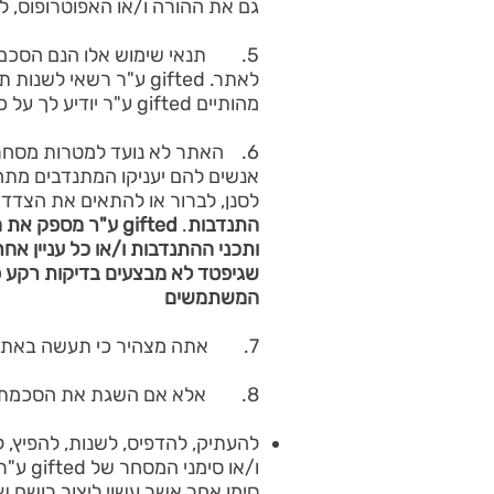
גם את ההורה ו/או האפוטרופוס, לפי
לאתר. gifted ע"ר רשא
מהותיים gifted ע"ר יודיע לך על כך באימייל או על-ידי פרסום הודעה בדף הבית של האתר.​
6. האתר לא נועד למטרות מסחרי
לסנן, לברור או להתאים את הצדד
התנדבות
.
gifted
ע"ר
מספק את הפ
ותכני ההתנדבות ו/או כל עניין 
שגיפטד לא מבצעים בדיקות רקע פ
המשתמשים
7. אתה מצהיר כי תעשה באתר אך ורק שימוש אישי, אינפורמטיבי ובלתי מסחרי.
8. אלא אם השגת את הסכמתו המוקדמת בכתב של gifted ע"ר , אינך רשאי והנך מתחייב שלא:
להעתיק, להדפיס, לשנות, להפיץ, 
סימן אחר אשר עשוי ליצור רושם של שיוך, חסות או