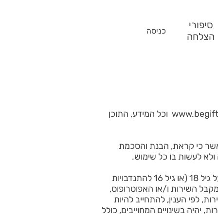
סיפורי
כניסה
הצלחה
www.begift
וכל המידע, התוכן
אשר כי קראת, הבנת והסכמת
ולא לעשות בו כל שימוש.
4. על מנת להשתמש באתר ובתכנים המוצגים בו, על נותני השירות, כהגדרתם באתר, להיות מעל גיל 18 (או גיל 16 להתנדבויות
לופין לקבל את הסכמת הורה המקבל השירות ו/או האפוטרופוס,
וטרופוס של מקבל השירות, לפי הענין, להתחייב להיות
 יהיה בשינויים המחוייבים, כולל