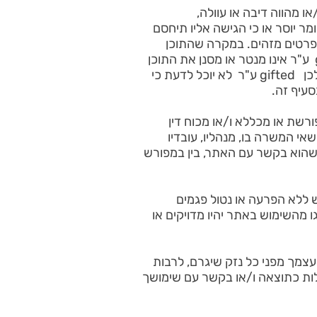
ו מהווה דיבה או עוולה,
מר יוסר או כי הגישה אליו תיחסם
שרות, שם ופרטים מזהים. במקרה שהתוכן
מפר הוא יוסר בהקדם האפשרי ותשלח אליך הודעה בדואר אלקטרוני בעניין. אנא שים לב כי gifted ע"ר אינו מנטר או מסנן את התוכן
המועלה לאתר, אלא משמש אך ורק כפלטפורמה המאפשרת אינטראקציה בין הצדדים להתנדבות ולכן gifted ע"ר לא יוכל לדעת כי
רשת או מכללא ו/או מכוח דין
קשורות אליו, שותפיו, נושאי המשרה בו, מנהליו, עובדיו
ג שהוא בקשר עם האתר, בין במפורש
נגיש ללא הפרעה או נטול פגמים
ו מהשימוש באתר יהיו מדויקים או
צמך מפני כל נזק שיגרם, לרבות
עלות כתוצאה ו/או בקשר עם שימושך