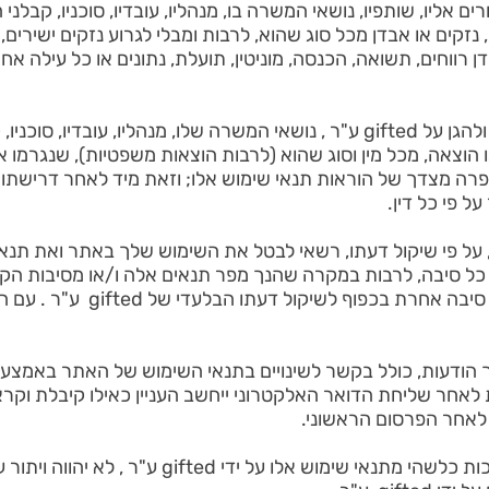
ם הקשורים אליו, שותפיו, נושאי המשרה בו, מנהליו, עובדיו, סוכניו, קב
 נזקים או אבדן מכל סוג שהוא, לרבות ומבלי לגרוע נזקים ישירים, ע
21. הינך מתחייב לפצות, לשפות ולהגן על gifted ע"ר , נושאי המשרה שלו, מנהלי
 הוצאה, מכל מין וסוג שהוא (לרבות הוצאות משפטיות), שנגרמו או
 מסכים כי gifted ע"ר , על פי שיקול דעתו, רשאי לבטל את השימוש שלך באתר 
כל סיבה, לרבות במקרה שהנך מפר תנאים אלה ו/או מסיבות הק
השימוש בו ו/או מכוח דין ו/או מכ
למסור לך הודעות, כולל בקשר לשינויים בתנאי השימוש של האתר באמצע
לאחר שליחת הדואר האלקטרוני ייחשב העניין כאילו קיבלת וק
 לאחר הפרסום הראשוני.
24. אי המימוש או האכיפה של זכות כלשהי מתנאי שימוש