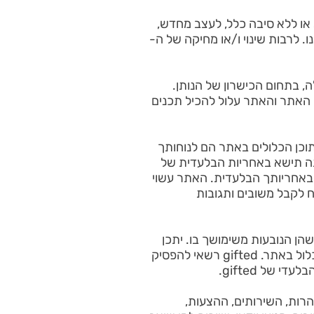
מכל סיבה שהיא או ללא סיבה כלל, לעצב מחדש,
 לרבות שינוי ו/או מחיקה של ה-
מה ויעילה, בתחום הכישרון של הנותן.
ים ומעשים. עם זאת, gifted אינו שולט בכל תכני האתר והאתר עלול להכיל תכנים
 והתוכן הכלולים באתר הם לנוחותך
מלצה. אתה תישא באחריות הבלעדית של
 באחריותך הבלעדית. האתר עשוי
ח לקבל משובים ותגובות
 כלשהן הנובעות משימושך בו. יתכן
והתוכן באתר יהפוך במהרה ללא מהימן או לא עדכני ממגוון סיבות. gifted לא מחויב לעדכן מידע הכלול באתר. gifted רשאי להפסיק
של gifted.
הרות, השירותים, ההצעות,