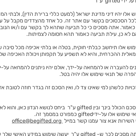
gift ע"ר
וש אלו יהיו דיני מדינת ישראל (למעט כללי ברירת הדין), ולבתי
לכל הסכסוכים בקשר עם אתר זה. כל אחד מהצדדים מקבל על ע
כאמור. אתה מסכים כי כל תביעה שתהא לך בקשר עם ו/או הנו
ם לא כן, עילת תביעה כאמור תהא חסומה לצמיתות.
מוש אלו תיחשב כבלתי חוקית, בטלה או בלתי אכיפה מכל סיבה ש
מאלית ההכרחית, והיא לא תשפיע על תקפותן ויכולת האכיפה של 
הפרה של תנאי שימוש אלו יהיה בטל.
זכויות כלשהן למי שאינו צד לו, ואין הסכם זה בגדר חוזה לטובת 
29. תנאי שימוש אלה מהווים ההסכם הכולל בינך ובין gifted ע"ר ביח
ל-ידיgifted כמפורט במסמך זה.
 השירות אנא צור עמנו קשר במייל
office@begifted.org
30. בשימוש ו/או גישה לאתר אתה מסכים לכך ש- gifted ע"ר יעשה שי