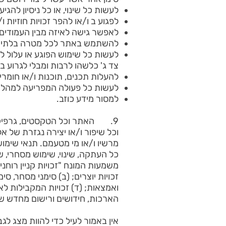
לעשות כל שינוי, או כל ניסיון להג
לפגוע ב ו/או להפר זכויות חוזיות ו/או זכויות קנ
לאפשר גישה לאיזה מבין העמודים,
להשתמש באתר לכל מטרה בלתי חוק
צד ג' כלשהו לרבות ומבלי לגרוע במ
להעלות תכנים, תוכנות ו/או חומרים
לעשות כל פעולה המפריעה למהלך
למסור מידע כוזב.
9. האתר וכל הטקסטים, גרפיקה, 
משמעות המונח "זכויות קניין רוחני"
זכויות יוצרים; (ב) סימני מסחר, ס
ואמצאות; (ד) זכויות המקבילות לא
הארכות, חידושים ורישום מחדש של כ
אין באמור לעיל כדי להוות מצג ל