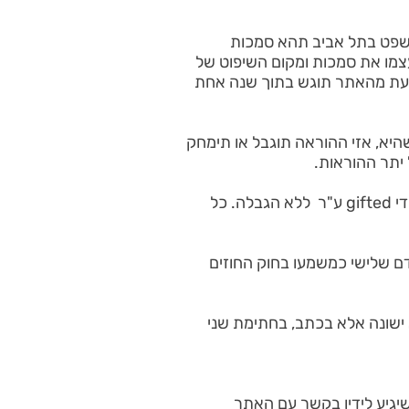
 המשפט בתל אביב תהא סמכות
צמו את סמכות ומקום השיפוט של
בעת מהאתר תוגש בתוך שנה אחת
היא, אזי ההוראה תוגבל או תימחק
יתר ההוראות.
27. תנאי שימוש אלו, לא יהיו ניתנים להעברה או להמחאה על-ידך, אולם יהיו ניתנים להמחאה על-ידי gifted ע"ר ללא הגבלה. כל
אדם שלישי כמשמעו בחוק החוזים
ס לנושא הנדון כאן, והוא לא ישונה אלא בכתב, בחתימת שני
מוש במידע האישי שלך שיגיע לידיו בקשר עם האתר