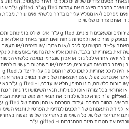
באתר מטעם צדדים שלישיים כולל בין היתר טקסטים, תמונות, ציורי
ו/או פרסם אותם ונמצאים באח
 ואינו מפרסם ו/או ממליץ עליהם בדרך כלשהי; ואינו עורך, מבקר, 
י אותם צדדים שלישיים
15. ככל שהאתר מכיל לינקים לשירותים ומשאבים חיצוניים, ed
לאתרים אלה. gifted ע"ר מספק קישורים אלו למטרות נוחות ואינו תומך באתרים א
האתר על-ידי הקשה על לינק ו/או תצרוך ו/או תצפה ו/או תעשה 
 כי הנך עושה זאת באחריותך בלבד. התוכן אליו אתה נחשף באמצעות לינ
י gifted ע"ר ו- gifted ע"ר לא יהיה אחראי לכל נזק או אבדן שנגרמו מסיבה כלשה
ו/או 
ו לאתר אינטרנט פעיל. עצם הימצאותו של קישור מסוים באתר אינ
ו/או האתר עצמו אינו מפר זכוי
ט, מפקח או אחראי בכל צורה ואופן לפעילות, תנאי השימוש ומדיניות הג
אינטרנט אחרים המקושרים באתר. gifted ע"ר קורא לגולש לבדוק את תנאי השימוש
הצבת הקיש
ותם אתרי צד שלישי. כל השימוש באתרי צד שלישי נעשה באחריו
ת מטרות מיזם ההתנדבות ו- gifted ע"ר .