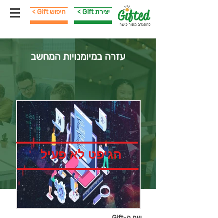
< Gift יצירת
< Gift חיפוש
עזרה במיומנויות המחשב
הגיפט לא פעיל
שם ה-Gift