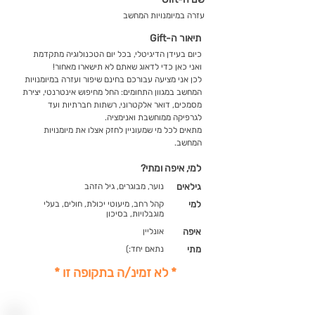
עזרה במיומנויות המחשב
תיאור ה-Gift
כיום בעידן הדיגיטלי, בכל יום הטכנולוגיה מתקדמת
ואני כאן כדי לדאוג שאתם לא תישארו מאחור!
לכן אני מציעה עבורכם בחינם שיפור ועזרה במיומנויות
המחשב במגוון התחומים: החל מחיפוש אינטרנטי, יצירת
מסמכים, דואר אלקטרוני, רשתות חברתיות ועד
לגרפיקה ממוחשבת ואנימציה.
מתאים לכל מי שמעוניין לחזק אצלו את מיומנויות
המחשב.
למי, איפה ומתי?
גילאים
נוער, מבוגרים, גיל הזהב
למי
קהל רחב, מיעוטי יכולת, חולים, בעלי
מוגבלויות, בסיכון
איפה
אונליין
מתי
נתאם יחד:)
* לא זמינ/ה בתקופה זו *