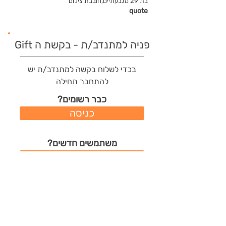
בת 29 מגבעתיים,חובבת צילום
quote
פניה למתנדב/ת - בקשת ה Gift
בכדי לשלוח בקשה למתנדב/ת יש
להתחבר תחילה
כבר רשומים?
כניסה
משתמשים חדשים?
רישום מהיר
תודות שהמתנדב/ת קיבל/ה