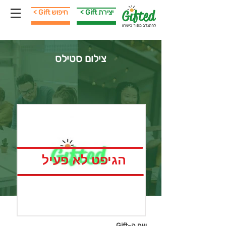
< Gift יצירת
< Gift חיפוש
צילום סטילס
הגיפט לא פעיל
שם ה-Gift