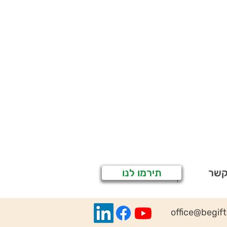
קשר
תירמו לנו
office@begif