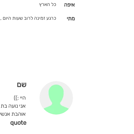
איפה
כל הארץ
מתי
כרגע זמינה לרוב שעות היום , 
שם
היי :))
אני נועה בת 35 , אשה אופטמית ומבינה לצרכי הזולת
אוהבת אנשים 
quote