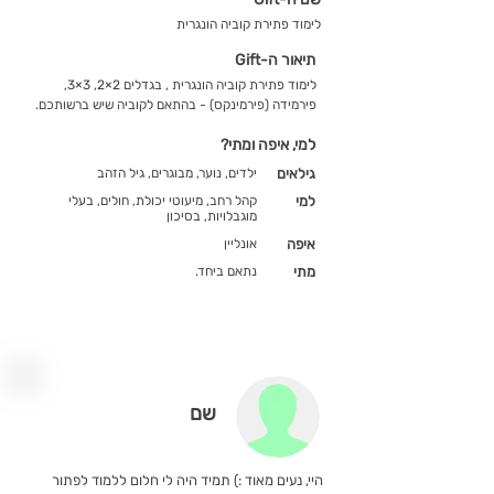
לימוד פתירת קוביה הונגרית
תיאור ה-Gift
לימוד פתירת קוביה הונגרית , בגדלים 2×2, 3×3,
פירמידה (פירמינקס) - בהתאם לקוביה שיש ברשותכם.
למי, איפה ומתי?
גילאים
ילדים, נוער, מבוגרים, גיל הזהב
למי
קהל רחב, מיעוטי יכולת, חולים, בעלי
מוגבלויות, בסיכון
איפה
אונליין
מתי
נתאם ביחד.
שם
היי, נעים מאוד :) תמיד היה לי חלום ללמוד לפתור