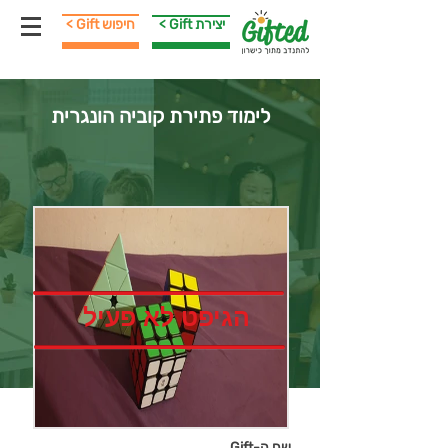
< Gift יצירת
< Gift חיפוש
לימוד פתירת קוביה הונגרית
הגיפט לא פעיל
שם ה-Gift