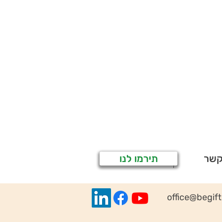
קשר
תירמו לנו
office@begif