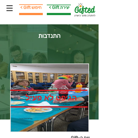
< Gift יצירת
< Gift חיפוש
התנדבות
הגיפט לא פעיל
שם ה-Gift