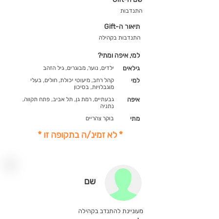
התנדבות
תיאור ה-Gift
התנדבות בקהילה
למי, איפה ומתי?
גילאים
ילדים, נוער, מבוגרים, גיל הזהב
למי
קהל רחב, מיעוטי יכולת, חולים, בעלי
מוגבלויות, בסיכון
איפה
גבעתיים, רמת גן, תל אביב, פתח תקווה,
נתניה
מתי
בוקר צהריים
* לא זמינ/ה בתקופה זו *
שם
מעוניינת להתנדב בקהילה