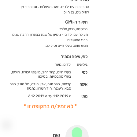
התנדבות עם ילדים, נוער, הפעלות , וגם הנדי מן
לתיקונים, בניה וכו
תיאור ה-Gift
בריסטה,ברמן,מלצר
מעולה עם ילדים - ניסיון של שנה בצהרון והרבה שנים
בבני המושבים.
ממש אוהב בעלי חיים וטיפולם.
למי, איפה ומתי?
גילאים
ילדים, נוער
למי
בעלי חיים, קהל רחב, מיעוטי יכולת, חולים,
בעלי מוגבלויות, בסיכון
איפה
קדימה, כפר יונה, אבן יהודה, תל מונד, כפר
סבא, רעננה, הוד השרון, נתניה
מתי
מ
1.12.2019
עד ה
6.12.2019
* לא זמינ/ה בתקופה זו *
שם