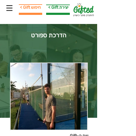
< Gift יצירת
< Gift חיפוש
הדרכת ספורט
שם ה-Gift