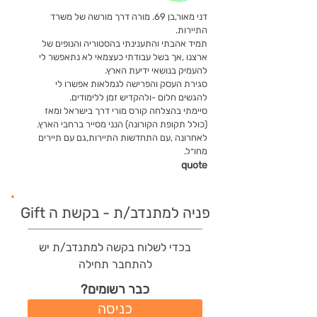
דני מאור,בן 69. מורה דרך מורשה של משרד
התיירות.
תמיד אהבתי והתענינתי בהסטוריה והנופים של
ארצנו ,אך בשל עבודתי כעצמאי לא נתאפשר לי
להעמיק בנושאי ידיעת הארץ.
סגירת העסק והפרישה לגמלאות אפשרו לי
להגשים חלום -ולהקדיש זמן ללימודים.
סיימתי בהצלחה קורס מורי דרך בישראל ומאז
(כולל תקופת הקורונה) הנני מסייר ברחבי הארץ.
לאחרונה ,עם התחדשות התיירות,גם עם תיירים
מחו״ל.
quote
פניה למתנדב/ת - בקשת ה Gift
בכדי לשלוח בקשה למתנדב/ת יש
להתחבר תחילה
כבר רשומים?
כניסה