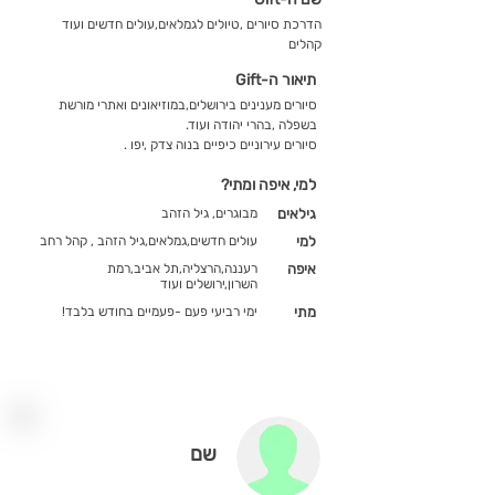
הדרכת סיורים ,טיולים לגמלאים,עולים חדשים ועוד
קהלים
תיאור ה-Gift
סיורים מענינים בירושלים,במוזיאונים ואתרי מורשת
בשפלה ,בהרי יהודה ועוד.
סיורים עירוניים כיפיים בנוה צדק ,יפו .
למי, איפה ומתי?
גילאים
מבוגרים, גיל הזהב
למי
עולים חדשים,גמלאים,גיל הזהב , קהל רחב
איפה
רעננה,הרצליה,תל אביב,רמת
השרון,ירושלים ועוד
מתי
ימי רביעי פעם -פעמיים בחודש בלבד!
שם