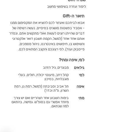
לימוד ועזרה בשימושי מחשב
תיאור ה-Gift
אבוא לביתכם ואעזור לכם להוציא את המקסימום ממנו
- אסביר בפשטות מושגים בסיסיים, נעשה רשימה של
דברים שהייתן רוצים לעשות ואולי מתקשים אתם, ונסדר
אותם אחד אחד (למשל, הקמת חשבון דואר אלקטרוני
והשימוש בו, חיפושים באינטרנט, ניהול מסמכים,
פייסבוק ועוד). לפי רצונכם והקצב המתאים לכם.
למי, איפה ומתי?
גילאים
מבוגרים, גיל הזהב
למי
קהל רחב, מיעוטי יכולת, חולים, בעלי
מוגבלויות, בסיכון
איפה
תל אביב וסביבתה (למשל, רמת גן, רמת
השרון, פ"ת וכדו')
מתי
בימות השבוע אחר הצהריים ואם יש צורך
מיוחד אפשרי גם בסופ"ש. גמישה, בהתאם
למה שנתאם.