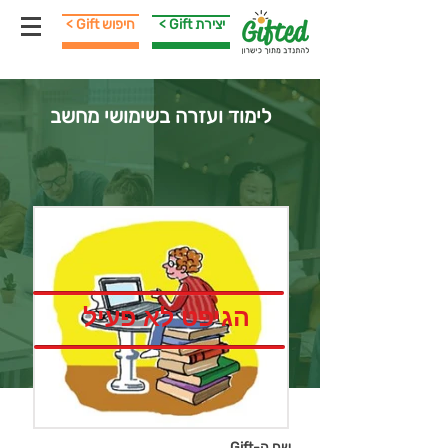
< Gift יצירת
< Gift חיפוש
לימוד ועזרה בשימושי מחשב
הגיפט לא פעיל
שם ה-Gift