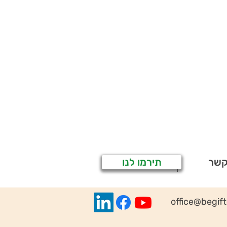
קשר
תירמו לנו
office@begif