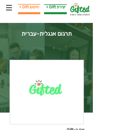
< Gift יצירת
< Gift חיפוש
תרגום אנגלית-עברית
שם ה-Gift