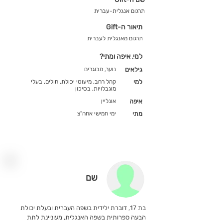
תרגום אנגלית-עברית
תיאור ה-Gift
תרגום מאנגלית לעברית
למי, איפה ומתי?
גילאים
נוער, מבוגרים
למי
קהל רחב, מיעוטי יכולת, חולים, בעלי
מוגבלויות, בסיכון
איפה
אונליין
מתי
ימי חמישי אחה"צ
שם
בת 17, דוברת ילידית בשפה העברית ובעלת יכולת
הבעה ספרותית בשפה האנגלית, מעוניינת לתת