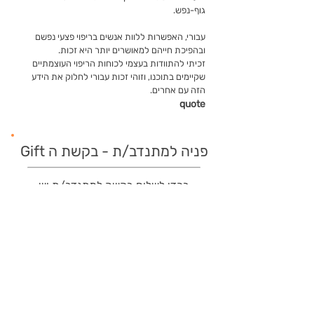
גוף-נפש.
עבורי, האפשרות ללוות אנשים בריפוי פצעי נפשם
ובהפיכת חייהם למאושרים יותר היא זכות.
זכיתי להתוודות בעצמי לכוחות הריפוי העוצמתיים
שקיימים בתוכנו, וזוהי זכות עבורי לחלוק את הידע
הזה עם אחרים.
quote
פניה למתנדב/ת - בקשת ה Gift
בכדי לשלוח בקשה למתנדב/ת יש
להתחבר תחילה
כבר רשומים?
כניסה
משתמשים חדשים?
רישום מהיר