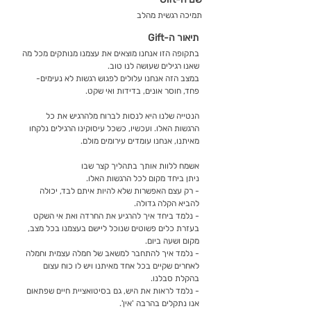
תמיכה רגשית מהלב
תיאור ה-Gift
בתקופה הזו אנחנו מוצאים את עצמנו מנותקים מכל מה
שאנו רגילים שעושה לנו טוב.
במצב הזה אנחנו עלולים לפגוש רגשות לא נעימים-
פחד, חוסר אונים, בדידות ואי שקט.
הנטייה שלנו היא לנסות לברוח מלהרגיש את כל
הרגשות האלו. ועכשיו, כשכל עיסוקינו הרגילים נלקחו
מאיתנו, אנחנו עומדים עירומים מולם.
אשמח ללוות אותך בתהליך קצר שבו
ניתן ביחד מקום לכל הרגשות האלו.
- רק עצם האפשרות שלא להיות איתם לבד, יכולה
להביא הקלה גדולה.
- נלמד ביחד איך להרגיע את החרדה ואת אי השקט
בעזרת כלים פשוטים שנוכל ליישם בעצמנו בכל מצב,
מקום ושעה ביום.
- נלמד איך להתחבר למשאב של חמלה עצמית וחמלה
לאחרים שקיים בכל אחד מאיתנו ויש לו כוח עצום
בהקלת סבלנו.
- נלמד לראות את היש, גם בסיטואציית חיים שפתאום
אנו נתקלים בהרבה 'אין'.