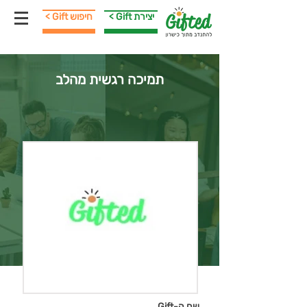
< Gift יצירת
< Gift חיפוש
תמיכה רגשית מהלב
שם ה-Gift