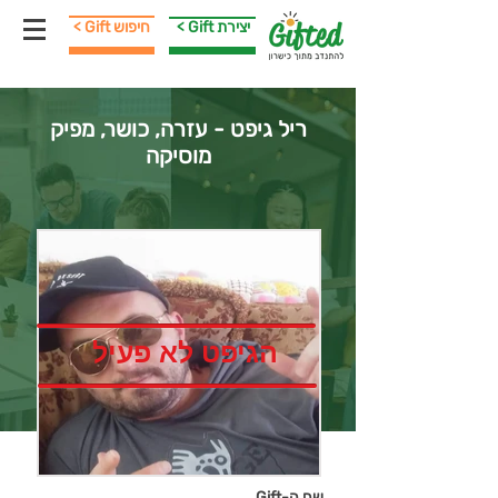
< Gift יצירת
< Gift חיפוש
ריל גיפט - עזרה, כושר, מפיק
מוסיקה
הגיפט לא פעיל
שם ה-Gift