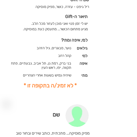
ריל גיפט - עזרה, כושר, מפיק מוסיקה
תיאור ה-Gift
יש לי זמן פנוי ואני מוכן לעזור מכל הלב.
מגיע מתחום הכושר... מתעסק כעת במוסיקה.
למי, איפה ומתי?
גילאים
נוער, מבוגרים, גיל הזהב
למי
קהל רחב
איפה
בני ברק, רמת גן, תל אביב, גבעתיים, פתח
תקווה, יפו, ראש העין
מתי
שיהיה גמיש בשעות אחרי הצהריים
* לא זמינ/ה בתקופה זו *
שם
מפיק מוסיקה... מתכתית, כותב שירים ובחור טוב