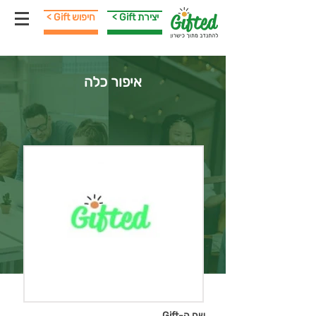
< Gift יצירת
< Gift חיפוש
איפור כלה
שם ה-Gift