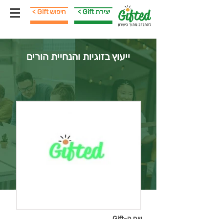
< Gift יצירת
< Gift חיפוש
ייעוץ בזוגיות והנחיית הורים
שם ה-Gift