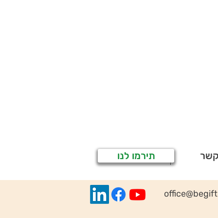
קשר
תירמו לנו
office@begif