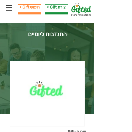
< Gift יצירת
< Gift חיפוש
התנדבות ליומיים
שם ה-Gift