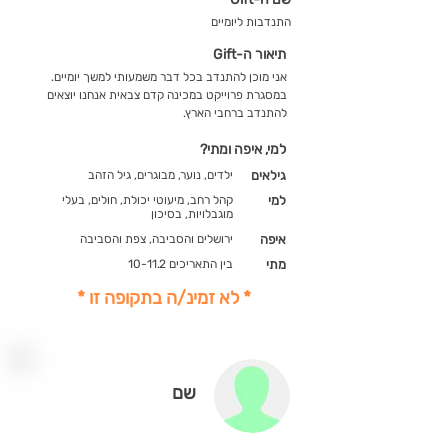
התנדבות ליומיים
תיאור ה-Gift
אני מוכן להתנדב בכל דבר משמעותי למשך יומיים.
במסגרת פרוייקט במכינה קדם צבאית אנחנו יוצאים
להתנדב ברחבי הארץ.
למי, איפה ומתי?
גילאים
ילדים, נוער, מבוגרים, גיל הזהב
למי
קהל רחב, מיעוטי יכולת, חולים, בעלי
מוגבלויות, בסיכון
איפה
ירושלים והסביבה, צפת והסביבה
מתי
בין התאריכים 10-11.2
* לא זמינ/ה בתקופה זו *
שם