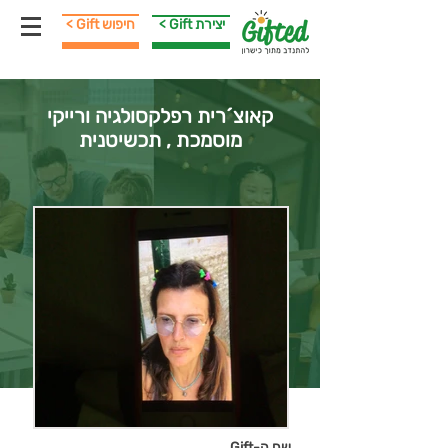
< Gift יצירת
< Gift חיפוש
קאוצ´רית רפלקסולגיה ורייקי
מוסמכת , תכשיטנית
שם ה-Gift