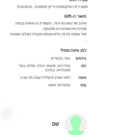
קאוצ´רית רפלקסולגיה ורייקי מוסמכת , תכשיטנית
תיאור ה-Gift
שילוב של נפש גוף ורוח , תקשורת בין אישית גבוהה
ומכילה אינטואיטיבית ומחבקת .
לצד אמונה והרבה כלים מעולם הקבלה בשילוב אומנות
.
למי, איפה ומתי?
גילאים
נוער, מבוגרים
למי
קהל רחב, מיעוטי יכולת, חולים, בעלי
מוגבלויות, בסיכון
איפה
רמת השרון הרצליה רעננה תל אביב
מתי
פתוח לפי תאום
שם