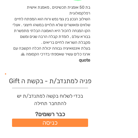
בת 50 אומנית תכשיטים , מאמנת אישית
רפלקסולוגית
השילוב הנכון בין גוף נפש ורוח הוא המפתח לחיים
שלווים ומאושרים שלא תלויים במשהו חיצוני . אצלי
הקו המנחה להכול היא האמונה הבלתי מתפשרת
בבורא עולם , לומדת קבלה הרבה שנים ומשם
מקבלת השראה לחיים בריאים .
בעלת אינטואיציה גבוהה יכולת הכלה הקשבה עם
ארגז כלים עשיר שאספתי בדרכי הקסומה 🙏
quote
פניה למתנדב/ת - בקשת ה Gift
בכדי לשלוח בקשה למתנדב/ת יש
להתחבר תחילה
כבר רשומים?
כניסה