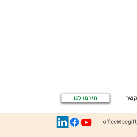
קשר
תירמו לנו
office@begif