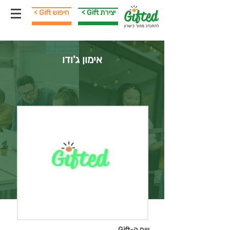
< Gift יצירת
< Gift חיפוש
אימון ג'ודו
שם ה-Gift