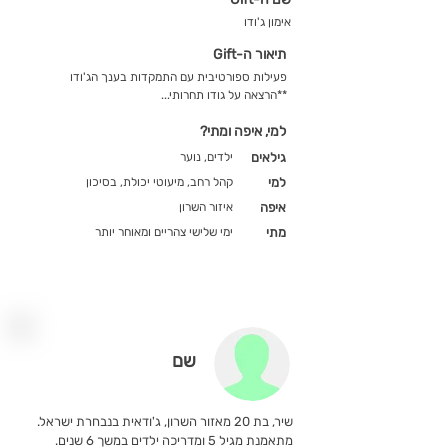
אימון ג'ודו
תיאור ה-Gift
פעילות ספורטיבית עם התמקדות בענך הג'ודו
**הרצאה על גודו תחרותי...
למי, איפה ומתי?
גילאים
ילדים, נוער
למי
קהל רחב, מיעוטי יכולת, בסיכון
איפה
איזור השרון
מתי
ימי שלישי צהריים ומאוחר יותר
שם
שיר, בת 20 מאזור השרון, ג'ודאית בנבחרת ישראל.
מתאמנת מגיל 5 ומדריכה ילדים במשך 6 שנים.