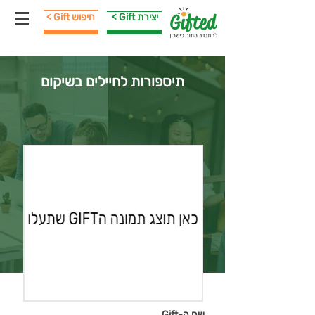
< Gift יצירת
< Gift חיפוש
תיספורות לחיילים בשיקום
שם ה-Gift