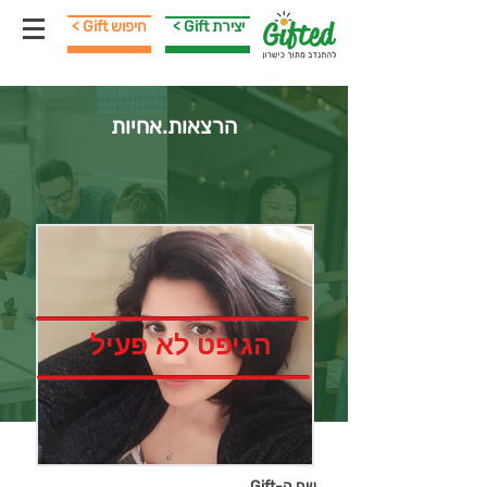
< Gift יצירת
< Gift חיפוש
הרצאות.אחיות
הגיפט לא פעיל
שם ה-Gift