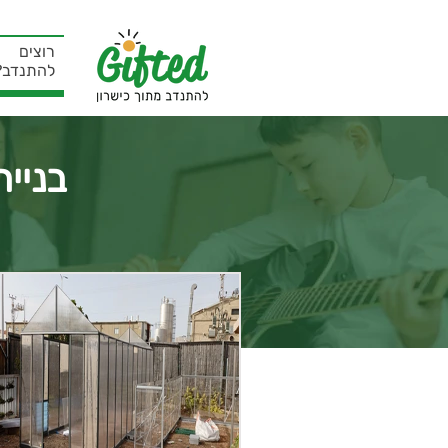
רוצים
להתנדב?
בניי