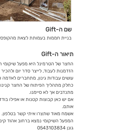
שם ה-Gift
בניית חממות בעמותת לצאת מהקופסא
תיאור ה-Gift
החצר של הטרמינל היא מפעל שיקומי ה
הזדמנות לעבוד, לייצר סדר יום ולהכיר
עושים עבודות גינון, מתחברים לאדמה ול
כחלק מתהליך הפיתוח של החצר קנינו 
מתנדבים אך לא סיימנו.
אם יש כאן קבוצות קטנות או אפילו בודד
אותם.
אשמח מאוד שתצרו איתי קשר בטלפון.
המפעל השיקומי נמצא ברחוב אהוד קינמון 34 בת 
גונן 0543103834