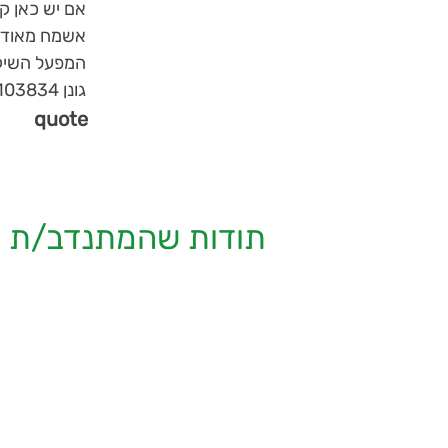
אם יש כאן קב
אשמח מאוד ש
המפעל השיקומי 
גונן 0543103834
quote
תודות שהמתנדב/ת ק