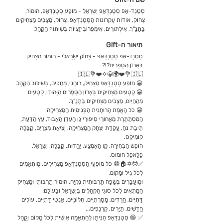
סְטֵנְד-אַפּ סְטֶנְדְּאַפּ יִשְׂרְאֵלִ - מוֹפַע סְטֶנְדְּאַפּ, הוּמוֹר,
צְחוֹק, אוֹדוֹת עֶקְרוֹנוֹת הַסְּטֶנְדְּאַפּ, צְחוֹק, מַצָּבִים מַצְחִיקִים
בַּתָּנָ"ךְ, אִילְתּוּרִים, אִימְפְּרוֹבִיזַצְיוֹת בְּשִׁיתּוּף הַקָּהָל.
תיאור ה-Gift
סְטֵנְד-אַפּ סְטֶנְדְּאַפּ - צְחוֹק יִשְׂרְאֵלִי - הוּמוֹר מַצְחִיק
בַּאֲרוֹן הַסְּפָרִים?!?
🇮🇱💐❤️✡️😀🌍❤️💐🇮🇱
😁 מוֹפַע סְטֶנְדְּאַפּ מַצְחִיק, רוּחָנִי, מְחַכִּים, בְּשִׁילּוּב הַקָּהָל.
😁 קְטָעִים מַצְחִיקִים בְּאָרוֹן הַסְּפָרִים הַיְּהוּדִי, קְטָעִים
מֵהַחַיִּים, מַצָּבִים מַצְחִיקִים בַּתָּנָ"ךְ.
😁 כֹּל הָאֱמֶת הָרוּחָנִית הַפְּנִימִית הַמַּצְחִיקָה
הַמִּסְתַּתֶּרֶת מֵאֲחוֹרֵי סִיפּוּרֵי גַּן הָעֵדֶן הָאָבוּד, עֵץ הַדַּעַת,
תֵּיבַת נֹחַ, עֲקֵדַת יִצְחָק הַמַּצְחִיקָה, יְצִיאַת מִצְרַיִם, קַבָּלָה
קוֹמִיקְס.
חֹופֶשׁ הַבְּחִירָה, קַו הָאֶמְצַע, יַהֲדוּת, קַבָּלָה, יִשְׂרָאֵל,
פָלָאפֶל חוּמוּס.
✅🤓✡️🏠😁 כֹּל מוֹפְעֵי הַסְּטֶנְדְּאַפּ מַצְחִיקִים, מֻותְאָמִים
לְכֹּל גִּיל וּמָקוֹם,
וּמֻועֲבָרִים בְּשָׂפָה תַּרְבּוּתִית נְקִיָּה, הוּמוֹר תַּרְבּוּתִי וּמַצְחִיק
הַמַּתְאִים לְכֹּל סוּגֵי הַקְּהָלִים בְּיִשְׂרָאֵל וּבָעוֹלָם:
דָּתִיִּים, חֲרֵדִים, מָסָרְתִּיִּים, חִלּוֹנִיִּים, אַנְטִי דָּתִיִּים, עוֹלִים
חֲדָשִׁים, תַּיָּרִים, קַרְנַפִים...
✅ 😁 סְטֶנְדְּאַפּ הַנִּיתָּן לְהַתְאָמָה אִישִׁית לְכֹּל מָקוֹם וְקָהָל