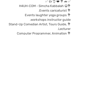
✅ 🚗 💐 ❤️ 👌 👍 ✅
💐😁 H4UH-COM - Simcha Kabbalah
💐 Events caricaturist.
💐 Events laughter yoga groups
workshops instructor guide.
💐 Stand-Up Comedian Artist, Tours Guide,
Lecturer.
💐 Computer Programmer, Animation
Animator, Video Editor,
💐 💐 SEO, Photoshop Art Director.
✅ 🚗 💐 ❤️ 👌 👍 ✅
עוֹבֵד מִשְׂרַד הַחִינּוּךְ,
מוֹפֵ"ת (מֶחְקָר וּפִיתּוּחַ),
מכ"מ (מָכוֹן הַכְשָׁרַת מוֹרִים),
אֲגַף מַחְשְׁבִים וְאִינְטֶרְנֵט.
* מַרְצֶה מכ"מ בָּכִיר, אָנִימָטוֹר,
מְתַכְנֵת אָנִימַצְיָה,
מְתַכְנֵת מַחְשְׁבִים,
יוֹצֵר לוֹמְדוֹת פֵּדָגוֹגִיּוֹת אִינְטֶרְאַקְטִיבִיּוֹת.
* מַרְצֶה, עִיתּוֹנַאי, קַבָּלִיסְט, צַיָּיר קוֹמִיקְס, צַיָּיר
קָרִיקָטוּרוֹת לָעִיתּוֹנוּת וּלְתִקְשׁוֹרֶת בְּיִשְׂרָאֵל וּבָעוֹלָם.
* מַרְצֶה בְּנוֹשְׂאִים רַבִּים מְגֻוָּונִים שׁוֹנִים וּמַצְחִיקִים
אֲשֶׁר עוֹסְקִים
בַּנּוֹשְׂאִים הָעוֹמְדִים בְּרוּמוֹ שֶׁל עוֹלָם.