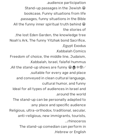
audience participation.
😁 Stand-up passages in the Jewish
bookcase, Funny situations from life
passages, funny situations in the Bible.
😁 All the funny inner spiritual truth behind
the stories of
the lost Eden Garden, the knowledge tree,
Noah's Ark, The funny Yitzhak bond Sacrifice,
Egypt Exodus,
Kabbalah Comics.
Freedom of choice, the middle line, Judaism,
Kabbalah, Israel, falafel hummus.
✅🤓✡️🏠😁 All the stand-up shows are funny,
suitable for every age and place,
and conveyed in clean cultural language,
cultural humor, and funny
Ideal for all types of audiences in Israel and
around the world.
The stand-up can be personally adapted to
any place and specific audience:
Religious, ultra-orthodox, traditional, secular,
anti-religious, new immigrants, tourists,
rhinoceros...
The stand-up comedian can perform in
Hebrew or English.