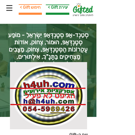
< Gift יצירת
< Gift חיפוש
סְטֵנְד-אַפּ סְטֶנְדְּאַפּ יִשְׂרְאֵלִ - מוֹפַע
סְטֶנְדְּאַפּ, הוּמוֹר, צְחוֹק, אוֹדוֹת
עֶקְרוֹנוֹת הַסְּטֶנְדְּאַפּ, צְחוֹק, מַצָּבִים
מַצְחִיקִים בַּתָּנָ"ךְ, אִילְתּוּרִים,
אִימְפְּרוֹבִיזַצְיוֹת בְּשִׁיתּוּף הַקָּהָל.
הגיפט לא פעיל
שם ה-Gift