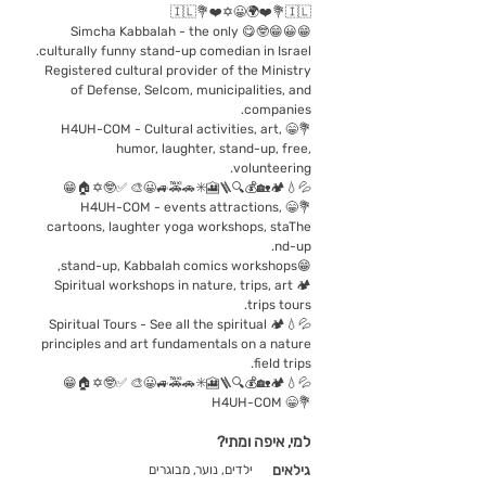
🇮🇱💐❤️✡️😀🌍❤️💐🇮🇱
😁😀😁🤓😋 Simcha Kabbalah - the only
culturally funny stand-up comedian in Israel.
Registered cultural provider of the Ministry
of Defense, Selcom, municipalities, and
companies.
💐😁 H4UH-COM - Cultural activities, art,
humor, laughter, stand-up, free,
volunteering.
💦💧🏕️🏡💰🔍🪜🎦✳️🚗🚕🚙😀🎨 ✅🤓✡️🏠😁
💐😁 H4UH-COM - events attractions,
cartoons, laughter yoga workshops, staThe
nd-up.
😁stand-up, Kabbalah comics workshops,
🏕️ Spiritual workshops in nature, trips, art
trips tours.
💦💧🏕️ Spiritual Tours - See all the spiritual
principles and art fundamentals on a nature
field trips.
💦💧🏕️🏡💰🔍🪜🎦✳️🚗🚕🚙😀🎨 ✅🤓✡️🏠😁
💐😁 H4UH-COM
למי, איפה ומתי?
גילאים
ילדים, נוער, מבוגרים