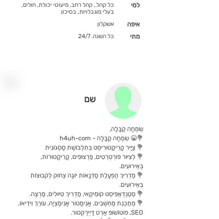
למי
כל קהל., קהל רחב, מיעוטי יכולת, חולים,
בעלי מוגבלויות, בסיכון
איפה
אשקלון
מתי
כל השנה. 24/7
שם
שִׂמְחָה קַבָּלָה,
💐😁 שִׂמְחָה קַבָּלָה - h4uh-com
💐 צַיָּיר קָרִיקָטוּרִיסְט בְּתִלְבֹּושֶׁת סַסְגּוֹנִית
💐 לְצִיּוּר פּוֹרְטְרֵטִים, פַּרְצוּפִים, קָרִיקָטוּרוֹת,
בְּאֵירוּעִים.
💐 מַדְרִיךְ הַפְעָלַת סַדְנָאוֹת יוֹגָה צְחוֹק לְקבוּצוֹת
בְּאֵירוּעִים.
💐 סְטֶנְדְּאַפִּיסְט קוֹמִיקַאי, מַדְרִיךְ טִיּוּלִים, מַרְצֶה.
💐 מְתַכְנֵת מַחְשְׁבִים, אָנִימָטוֹר אָנִימַצְיָה, עוֹרֵךְ וִידֵיאוֹ,
SEO, פוֹטוֹשׁוֹפּ אַרְט דַּיְירֶקְטוֹר.