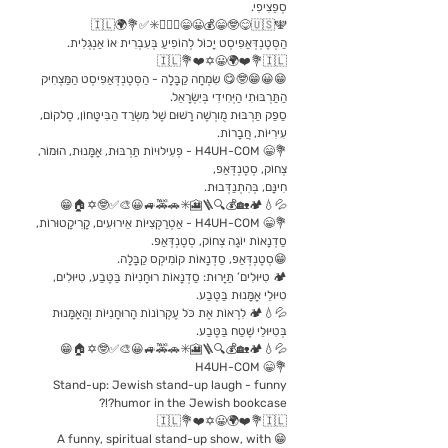
סְפֵּצִיפִי.
🕎🇮🇱🌍💐✅✳️🏃🏻‍♂️😁😀💰😁🤓😋🇺🇸
הַסְּטֶנְדְּאַפִּיסְט יָכוֹל לְהוֹפִיעַ בְּעִבְרִית אוֹ אַנְגְּלִית.
🇮🇱💐❤️✡️😀🌍❤️💐🇮🇱
😁😀😁🤓😋 שִׂמְחָה קַבָּלָה - הַסְּטֶנְדְּאַפִּיסְט הַמַּצְחִיק
הַתַּרְבּוּתִי הַיְּחִידִי בְּיִשְׂרָאֵל.
סַפַּק תַּרְבּוּת מֻורְשֶׁה רָשׁוּם שֶׁל מִשְׂרַד הַבִּיטָּחוֹן, סֶלקוֹם,
עִירִיּוֹת, חֲבָרוֹת.
💐😁 H4UH-COM - פְּעִילוּיוֹת תַּרְבּוּת, אָמָּנוּת, הוּמוֹר,
צְחוֹק, סְטֶנְדְּאַפּ,
חִינָּם, בְּהִתְנַדְּבוּת.
💦💧🏕️🏡💰🔍🪜🎦✳️🚗🚕🚙😀🎨✅🤓✡️🏠😁
💐😁 H4UH-COM - אַטְרַקְצִיּוֹת אֵירוּעִים, קָרִיקָטוּרוֹת,
סַדְנָאוֹת יוֹגָה צְחוֹק, סְטֶנְדְּאַפּ.
😁סְטֶנְדְּאַפּ, סַדְנָאוֹת קוֹמִיקְס קַבָּלָה.
🏕️ טִיּוּלִים’ תַּיָּרוּת: סַדְנָאוֹת רוּחָנִיּוֹת בַּטֶּבַע, טִיּוּלִים,
טִיּוּלֵי אָמָּנוּת בַּטֶּבַע.
💦💧🏕️ לִרְאוֹת אֶת כֹּל עֶקְרוֹנוֹת הָרוּחָנִיּוֹת וְהָאָמָּנוּת
בְּטִיּוּלֵי שֶׁטַח בַּטֶּבַע.
💦💧🏕️🏡💰🔍🪜🎦✳️🚗🚕🚙😀🎨✅🤓✡️🏠😁
💐😁 H4UH-COM
Stand-up: Jewish stand-up laugh - funny
humor in the Jewish bookcase?!?
🇮🇱💐❤️✡️😀🌍❤️💐🇮🇱
😁 A funny, spiritual stand-up show, with