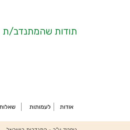
תודות שהמתנדב/ת ק
אודות
לעמותות
שאלות 
גיפטד ע"ר - התנדבות בישראל