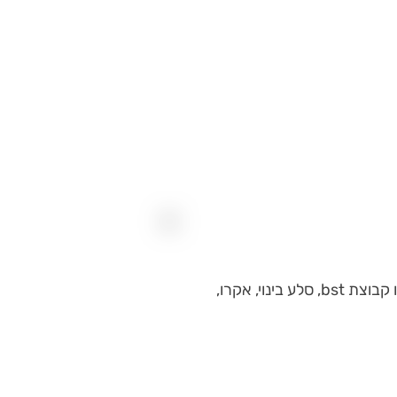
אנחנו עובדים עם המותגים הגדולים בארץ ובניהם: playtika, חברות נדל״ן כמו קבוצת bst, סלע בינוי, אקרו,