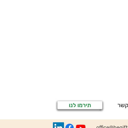
קשר
תירמו לנו
office@begif