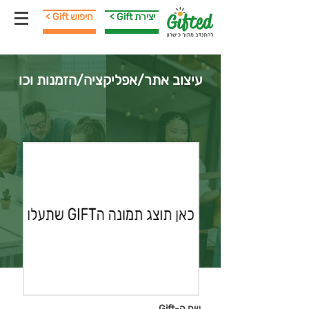
< Gift יצירת
< Gift חיפוש
עיצוב אתר/אפליקציה/הזמנות וכו
שם ה-Gift