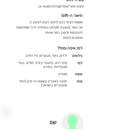
עיצוב אתר/אפליקציה/הזמנות וכו
תיאור ה-Gift
אשמח לעזור לכם להפוך רעיון לעיצוב (:
אני נופר, מעצבת UI/UX בתחילת דרכי שמחפשת
להתנסות ולעצב כמה שיותר
מוזמנים לפנות
למי, איפה ומתי?
גילאים
ילדים, נוער, מבוגרים, גיל הזהב
למי
קהל רחב, מיעוטי יכולת, חולים, בעלי
מוגבלויות, בסיכון
איפה
אונליין
מתי
זמינה באונליין בשעות ניו יורק (החל
מהצהריים בישראל)
שם