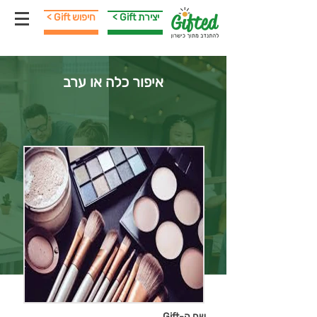
< Gift יצירת
< Gift חיפוש
איפור כלה או ערב
שם ה-Gift