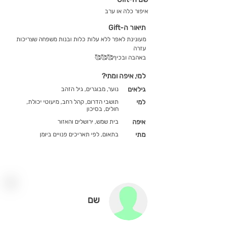
איפור כלה או ערב
תיאור ה-Gift
מעונינת לאפר ללא עלות כלות ובנות משפחה שצריכות
עזרה
באהבה ובכיף🥰🥰🥰
למי, איפה ומתי?
גילאים
נוער, מבוגרים, גיל הזהב
למי
תושבי הדרום, קהל רחב, מיעוטי יכולת,
חולים, בסיכון
איפה
בית שמש, ירושלים והאזור
מתי
בתאום, לפי תאריכים פנויים ביומן
שם