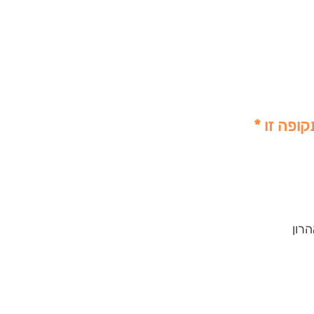
קופה זו *
רון