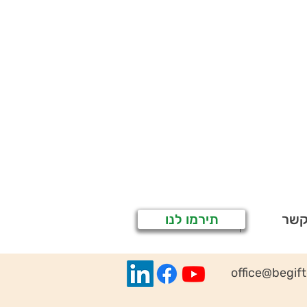
קשר
תירמו לנו
office@begif