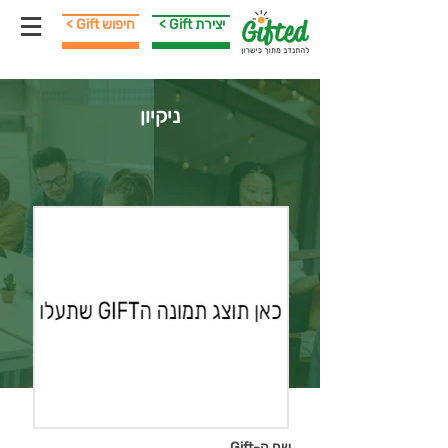
< Gift יצירת
< Gift חיפוש
ניקיון
שם ה-Gift