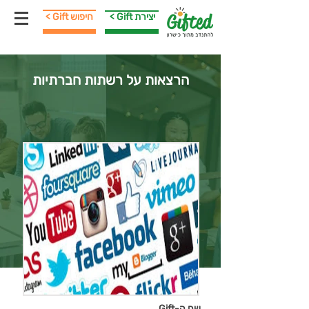
< Gift יצירת
< Gift חיפוש
הרצאות על רשתות חברתיות
שם ה-Gift