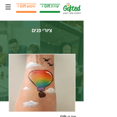
< Gift יצירת
< Gift חיפוש
ציורי פנים
שם ה-Gift