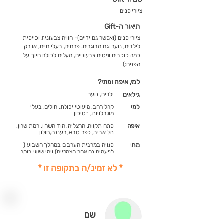
ציורי פנים
תיאור ה-Gift
ציורי פנים (ואפשר גם ידיים)- חוויה צבעונית וכייפית
לילדים, נוער וגם מבוגרים. פרחים, בעלי חיים, או רק
כמה כוכבים ופסים צבעוניים, מעלים לכולם חיוך על
הפנים:)
למי, איפה ומתי?
גילאים
ילדים, נוער
למי
קהל רחב, מיעוטי יכולת, חולים, בעלי
מוגבלויות, בסיכון
איפה
פתח תקווה, הרצליה, הוד השרון, רמת שרון,
תל אביב, כפר סבא, רעננה,חולון
מתי
פנויה במרבית הערבים במהלך השבוע (
לפעמים גם אחר הצהריים) וימי שישי בוקר
* לא זמינ/ה בתקופה זו *
שם