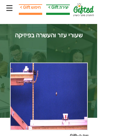
< Gift יצירת
< Gift חיפוש
שעורי עזר והעשרה בפיזיקה
שם ה-Gift