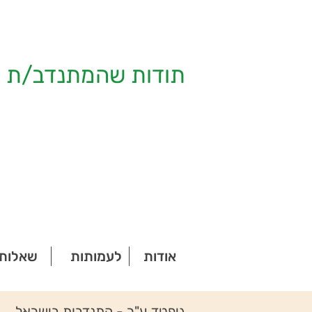
תודות שהמתנדב/ת ק
אודות
לעמותות
שאלות 
גיפטד ע"ר - התנדבות בישראל