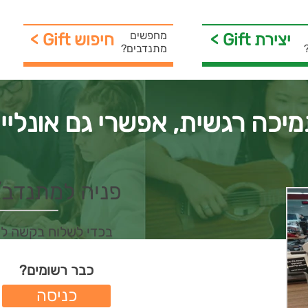
מחפשים
< Gift יצירת
< Gift חיפוש
מתנדבים?
יכה רגשית, אפשרי גם אונליין
פניה למתנדב/ת 
בכדי לשלוח בקשה ל
כבר רשומים?
כניסה