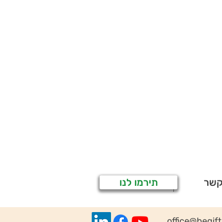
קשר
תירמו לנו
office@begif