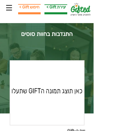
< Gift יצירת
< Gift חיפוש
התנדבות בחוות סוסים
שם ה-Gift