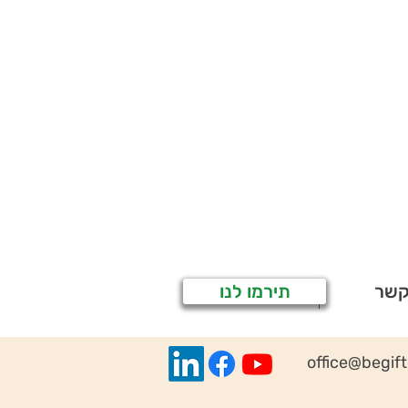
קשר
תירמו לנו
office@begif