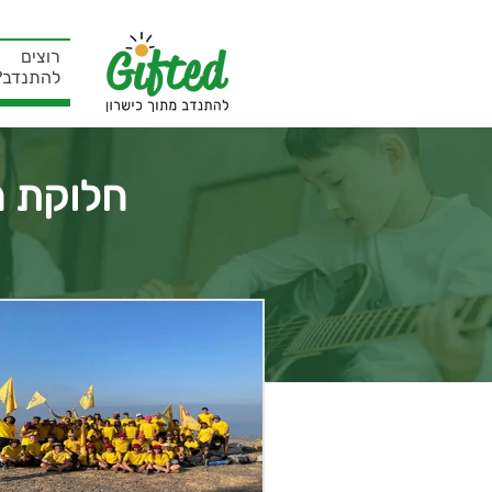
רוצים
להתנדב?
חלוקת מז