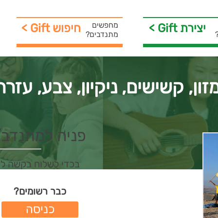
מחפשים
< Gift יצירת
< Gift חיפוש
מתנדבים?
ון, קשישים, ניקיון, צבע, עזר
פניה למתנדב/ת 
בכדי לשלוח בקשה ל
כבר רשומים?
כניסה