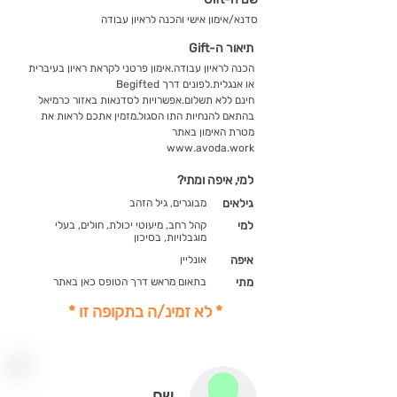
סדנא/אימון אישי והכנה לראיון עבודה
תיאור ה-Gift
הכנה לראיון עבודה.אימון פרטני לקראת ראיון בעיברית
או אנגלית.לפונים דרך Begifted
חינם ללא תשלום.אפשרויות לסדנאות באזור כרמיאל
בהתאם להנחיות התו הסגול.מזמין אתכם לראות את
מטרת האימון באתר
www.avoda.work
למי, איפה ומתי?
גילאים
מבוגרים, גיל הזהב
למי
קהל רחב, מיעוטי יכולת, חולים, בעלי
מוגבלויות, בסיכון
איפה
אונליין
מתי
בתאום מראש דרך הטופס כאן באתר
* לא זמינ/ה בתקופה זו *
שם