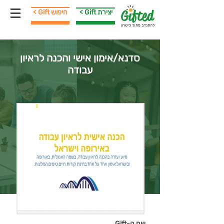
< Gift יצירת
< Gift חיפוש
סדנא/אימון אישי והכנה לראיון
עבודה
שם ה-Gift