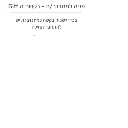
פניה למתנדב/ת - בקשת ה Gift
בכדי לשלוח בקשה למתנדב/ת יש
להתחבר תחילה
כבר רשומים?
כניסה
משתמשים חדשים?
רישום מהיר
תודות שהמתנדב/ת קיבל/ה