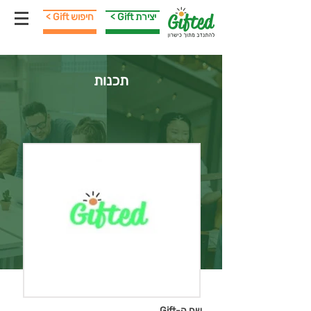
< Gift יצירת
< Gift חיפוש
תכנות
שם ה-Gift