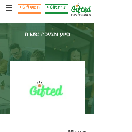
< Gift יצירת
< Gift חיפוש
סיוע ותמיכה נפשית
שם ה-Gift