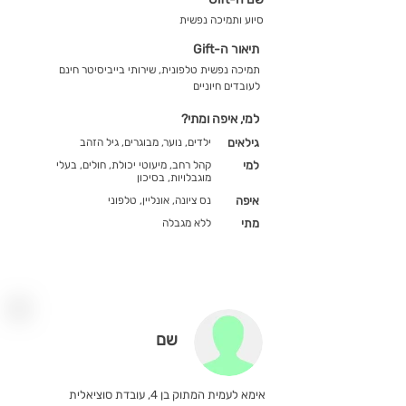
סיוע ותמיכה נפשית
תיאור ה-Gift
תמיכה נפשית טלפונית, שירותי בייביסיטר חינם
לעובדים חיוניים
למי, איפה ומתי?
גילאים
ילדים, נוער, מבוגרים, גיל הזהב
למי
קהל רחב, מיעוטי יכולת, חולים, בעלי
מוגבלויות, בסיכון
איפה
נס ציונה, אונליין, טלפוני
מתי
ללא מגבלה
שם
אימא לעמית המתוק בן 4, עובדת סוציאלית