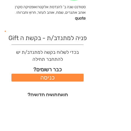
סטודנט שנה ב' להנדסת אלקטרואופטיקה סקרן
אוהב אתגרים, שמח, אוהב לעזור, חרוץ וחברותי.
quote
פניה למתנדב/ת - בקשת ה Gift
בכדי לשלוח בקשה למתנדב/ת יש
להתחבר תחילה
כבר רשומים?
כניסה
משתמשים חדשים?
רישום מהיר
תודות שהמתנדב/ת קיבל/ה