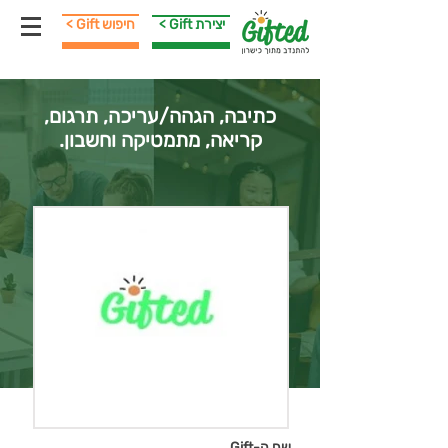
< Gift יצירת
< Gift חיפוש
כתיבה, הגהה/עריכה, תרגום,
קריאה, מתמטיקה וחשבון.
שם ה-Gift