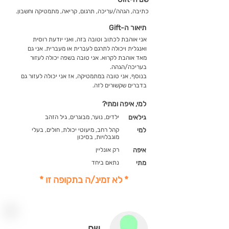
כתיבה, הגהה/עריכה, תרגום, קריאה, מתמטיקה וחשבון.
תיאור ה-Gift
אני אוהבת לכתוב וטובה בזה, ואני יודעת רוסית
ואנגלית ויכולה לתרגם לעברית או מעברית. אני גם
מאד אוהבת לקרוא. אני טובה בשפה יכולה לעזור
בעריכה/הגהה.
בנוסף, אני טובה במתמטיקה, אז אני יכולה לעזור גם
בדברים שקשורים לזה.
למי, איפה ומתי?
גילאים
ילדים, נוער, מבוגרים, גיל הזהב
למי
קהל רחב, מיעוטי יכולת, חולים, בעלי
מוגבלויות, בסיכון
איפה
רק אונליין
מתי
נתאם ביחד
* לא זמינ/ה בתקופה זו *
שם